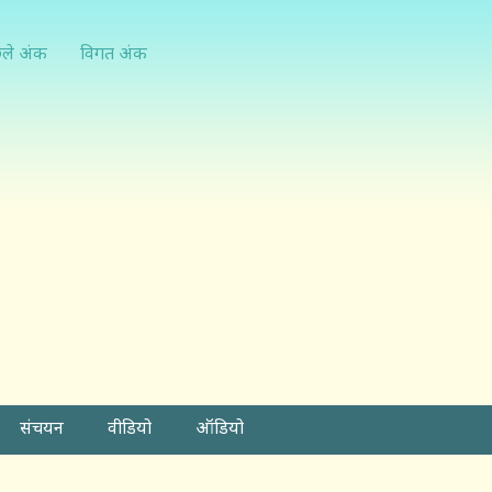
्ले अंक
विगत अंक
संचयन
वीडियो
ऑडियो