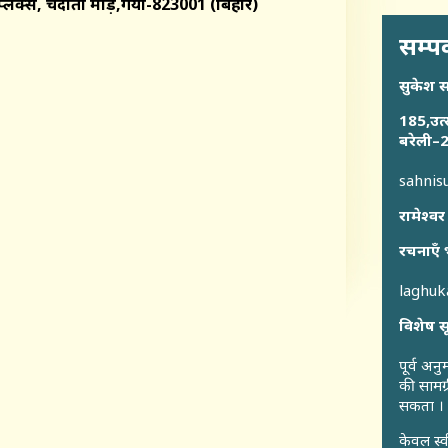
म्प्लेक्स, चंदौती मोड़,गया-823001 (बिहार)
सम्पर
सुकेश 
185,उत्
बरेली–2
sahni
रामेश्वर
रचनाएँ 
laghu
विशेष स
पूर्व अन
की सामग्
सकता ।
केवल स्