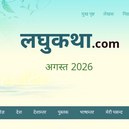
मुख पृष्ठ
लेखक
पिछ
लघुकथा
.com
अगस्त 2026
वेज़
देश
देशान्तर
पुस्तक
भाषान्तर
मेरी पसन्द