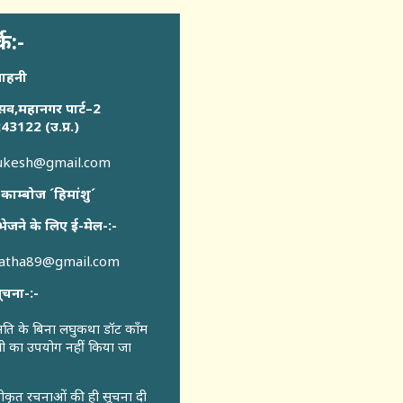
्क:-
साहनी
सव,महानगर पार्ट–2
43122 (उ.प्र.)
sukesh@gmail.com
 काम्बोज ´हिमांशु´
भेजने के लिए ई-मेल-:-
katha89@gmail.com
ूचना-:-
ुमति के बिना लघुकथा डॉट कॉंम
री का उपयोग नहीं किया जा
वीकृत रचनाओं की ही सूचना दी