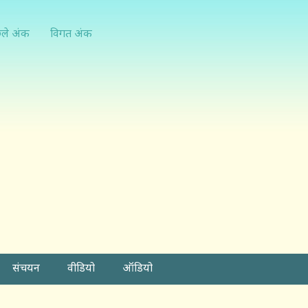
्ले अंक
विगत अंक
संचयन
वीडियो
ऑडियो