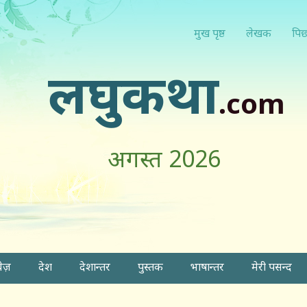
मुख पृष्ठ
लेखक
पिछ
लघुकथा
.com
अगस्त 2026
वेज़
देश
देशान्तर
पुस्तक
भाषान्तर
मेरी पसन्द