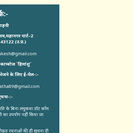
्क:-
साहनी
सव,महानगर पार्ट–2
43122 (उ.प्र.)
sukesh@gmail.com
 काम्बोज ´हिमांशु´
भेजने के लिए ई-मेल-:-
katha89@gmail.com
ूचना-:-
ुमति के बिना लघुकथा डॉट कॉंम
री का उपयोग नहीं किया जा
वीकृत रचनाओं की ही सूचना दी