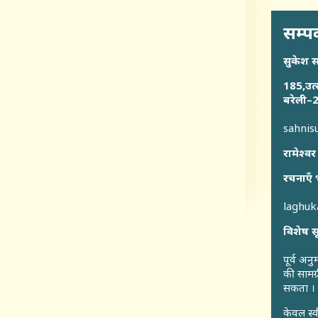
सम्पर
सुकेश 
185,उत्
बरेली–2
sahni
रामेश्वर
रचनाएँ 
laghu
विशेष स
पूर्व अन
की सामग्
सकता ।
केवल स्