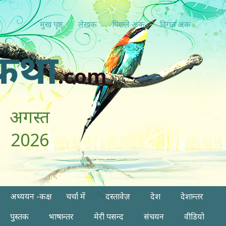
मुख पृष्ठ
लेखक
पिछ्ले अंक
विगत अंक
कथा
.com
अगस्त
2026
अध्ययन -कक्ष
चर्चा में
दस्तावेज़
देश
देशान्तर
पुस्तक
भाषान्तर
मेरी पसन्द
संचयन
वीडियो