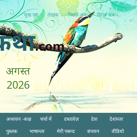
मुख पृष्ठ
लेखक
पिछ्ले अंक
विगत अंक
कथा
.com
अगस्त
2026
अध्ययन -कक्ष
चर्चा में
दस्तावेज़
देश
देशान्तर
पुस्तक
भाषान्तर
मेरी पसन्द
संचयन
वीडियो