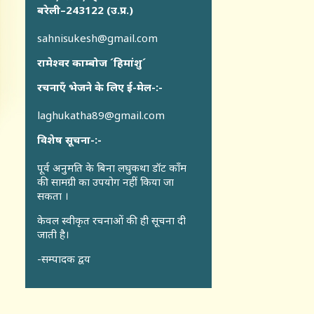
बरेली–243122 (उ.प्र.)
sahnisukesh@gmail.com
रामेश्वर काम्बोज ´हिमांशु´
रचनाएँ भेजने के लिए ई-मेल-:-
laghukatha89@gmail.com
विशेष सूचना-:-
पूर्व अनुमति के बिना लघुकथा डॉट कॉंम
की सामग्री का उपयोग नहीं किया जा
सकता ।
केवल स्वीकृत रचनाओं की ही सूचना दी
जाती है।
-सम्पादक द्वय