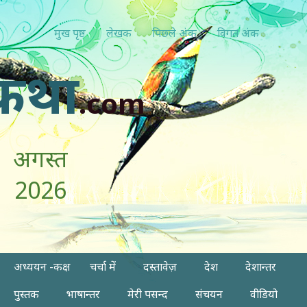
मुख पृष्ठ
लेखक
पिछ्ले अंक
विगत अंक
कथा
.com
अगस्त
2026
अध्ययन -कक्ष
चर्चा में
दस्तावेज़
देश
देशान्तर
पुस्तक
भाषान्तर
मेरी पसन्द
संचयन
वीडियो