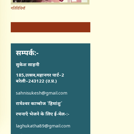
गतिविधियाँ
सम्पर्क:-
सुकेश साहनी
185,उत्सव,महानगर पार्ट–2
बरेली–243122 (उ.प्र.)
sahnisukesh@gmail.com
रामेश्वर काम्बोज ´हिमांशु´
रचनाएँ भेजने के लिए ई-मेल-:-
laghukatha89@gmail.com