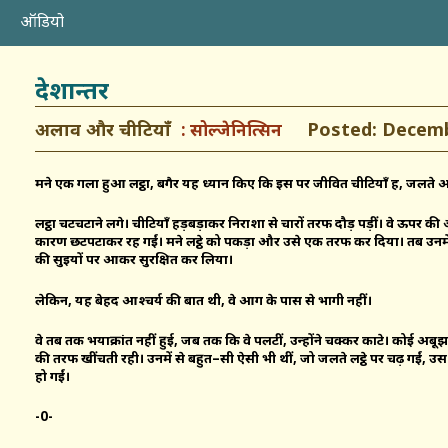
ऑडियो
देशान्तर
अलाव और चीटियाँ
Posted: Decembe
सोल्जेनित्सिन
मैंने एक गला हुआ लट्ठा, बगैर यह ध्यान किए कि इस पर जीवित चीटियाँ हैं, जलते अ
लट्ठा चटचटाने लगे। चीटियाँ हड़बड़ाकर निराशा से चारों तरफ दौड़ पड़ीं। वे ऊपर क
कारण छटपटाकर रह गईं। मैंने लट्ठे को पकड़ा और उसे एक तरफ कर दिया। तब उनमें से
की सुइयों पर आकर सुरक्षित कर लिया।
लेकिन, यह बेहद आश्चर्य की बात थी, वे आग के पास से भागी नहीं।
वे तब तक भयाक्रांत नहीं हुई, जब तक कि वे पलटीं, उन्होंने चक्कर काटे। कोई अबूझ
की तरफ खींचती रही। उनमें से बहुत–सी ऐसी भी थीं, जो जलते लट्ठे पर चढ़ गईं,
हो गईं।
-0-