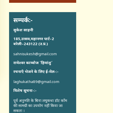
सम्पर्क:-
सुकेश साहनी
185,उत्सव,महानगर पार्ट–2
बरेली–243122 (उ.प्र.)
sahnisukesh@gmail.com
रामेश्वर काम्बोज ´हिमांशु´
रचनाएँ भेजने के लिए ई-मेल-:-
laghukatha89@gmail.com
विशेष सूचना-:-
पूर्व अनुमति के बिना लघुकथा डॉट कॉंम
की सामग्री का उपयोग नहीं किया जा
सकता ।