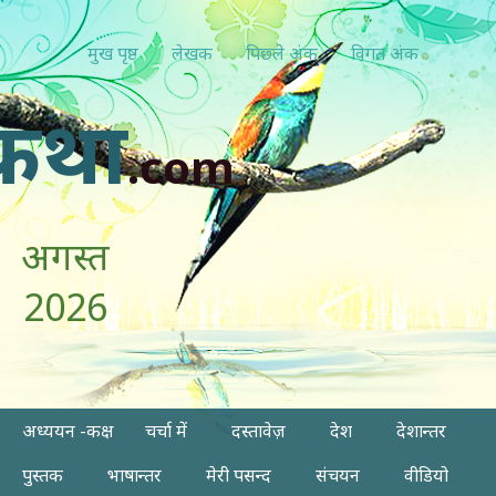
मुख पृष्ठ
लेखक
पिछ्ले अंक
विगत अंक
कथा
.com
अगस्त
2026
अध्ययन -कक्ष
चर्चा में
दस्तावेज़
देश
देशान्तर
पुस्तक
भाषान्तर
मेरी पसन्द
संचयन
वीडियो