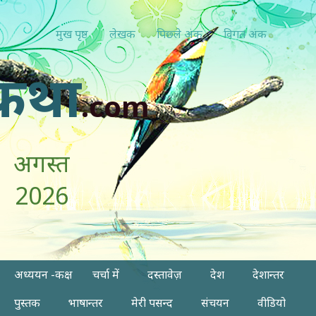
मुख पृष्ठ
लेखक
पिछ्ले अंक
विगत अंक
कथा
.com
अगस्त
2026
अध्ययन -कक्ष
चर्चा में
दस्तावेज़
देश
देशान्तर
पुस्तक
भाषान्तर
मेरी पसन्द
संचयन
वीडियो