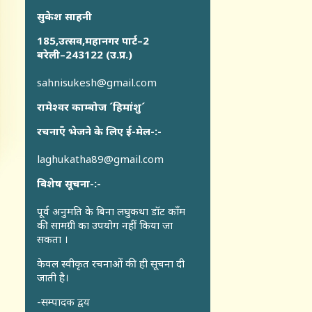
सुकेश साहनी
185,उत्सव,महानगर पार्ट–2
बरेली–243122 (उ.प्र.)
sahnisukesh@gmail.com
रामेश्वर काम्बोज ´हिमांशु´
रचनाएँ भेजने के लिए ई-मेल-:-
laghukatha89@gmail.com
विशेष सूचना-:-
पूर्व अनुमति के बिना लघुकथा डॉट कॉंम
की सामग्री का उपयोग नहीं किया जा
सकता ।
केवल स्वीकृत रचनाओं की ही सूचना दी
जाती है।
-सम्पादक द्वय