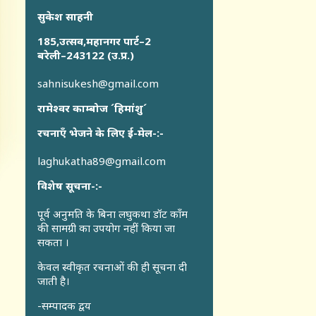
सुकेश साहनी
185,उत्सव,महानगर पार्ट–2
बरेली–243122 (उ.प्र.)
sahnisukesh@gmail.com
रामेश्वर काम्बोज ´हिमांशु´
रचनाएँ भेजने के लिए ई-मेल-:-
laghukatha89@gmail.com
विशेष सूचना-:-
पूर्व अनुमति के बिना लघुकथा डॉट कॉंम
की सामग्री का उपयोग नहीं किया जा
सकता ।
केवल स्वीकृत रचनाओं की ही सूचना दी
जाती है।
-सम्पादक द्वय