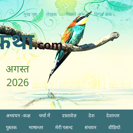
मुख पृष्ठ
लेखक
पिछ्ले अंक
विगत अंक
कथा
.com
अगस्त
2026
अध्ययन -कक्ष
चर्चा में
दस्तावेज़
देश
देशान्तर
पुस्तक
भाषान्तर
मेरी पसन्द
संचयन
वीडियो