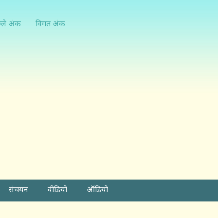
्ले अंक
विगत अंक
संचयन
वीडियो
ऑडियो