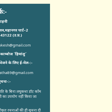
्क:-
साहनी
सव,महानगर पार्ट–2
43122 (उ.प्र.)
sukesh@gmail.com
 काम्बोज ´हिमांशु´
भेजने के लिए ई-मेल-:-
katha89@gmail.com
ूचना-:-
ुमति के बिना लघुकथा डॉट कॉंम
री का उपयोग नहीं किया जा
वीकृत रचनाओं की ही सूचना दी