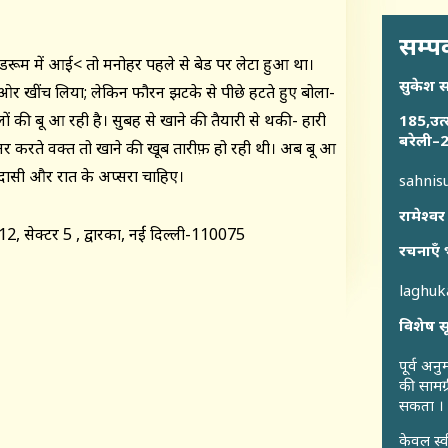
सम्पर
डरूम में आई< तो मनोहर पहले से बेड पर लेटा हुआ था।
सुकेश 
र खींच लिया; लेकिन फौरन झटके से पीछे हटते हुए बोला-
ों की बू आ रही है। सुबह से खाने की तैयारी से थकी- हारी
185,उत्
बरेली–2
र करते वक्त तो खाने की खूब तारीफ़ हो रही थी। अब बू आ
ें दासी और रात के अप्सरा चाहिए।
sahni
रामेश्वर
 12, सेक्टर 5 , द्वारका, नईं दिल्ली-110075
रचनाएँ 
laghu
विशेष स
पूर्व अन
की सामग्
सकता ।
केवल स्