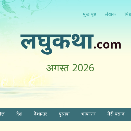
मुख पृष्ठ
लेखक
पिछ
लघुकथा
.com
अगस्त 2026
वेज़
देश
देशान्तर
पुस्तक
भाषान्तर
मेरी पसन्द