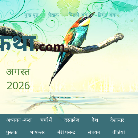
मुख पृष्ठ
लेखक
पिछ्ले अंक
विगत अंक
कथा
.com
अगस्त
2026
अध्ययन -कक्ष
चर्चा में
दस्तावेज़
देश
देशान्तर
पुस्तक
भाषान्तर
मेरी पसन्द
संचयन
वीडियो