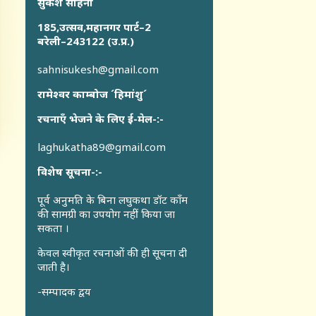
सुकेश साहनी
185,उत्सव,महानगर पार्ट–2
बरेली–243122 (उ.प्र.)
sahnisukesh@gmail.com
रामेश्वर काम्बोज ´हिमांशु´
रचनाएँ भेजने के लिए ई-मेल-:-
laghukatha89@gmail.com
विशेष सूचना-:-
पूर्व अनुमति के बिना लघुकथा डॉट कॉंम
की सामग्री का उपयोग नहीं किया जा
सकता ।
केवल स्वीकृत रचनाओं की ही सूचना दी
जाती है।
-सम्पादक द्वय