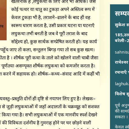
खतरनाक है ,लघुकथा के लिए और भी अधिक। जैसे
कोई पत्थर या धातु का टुकड़ा अपने अस्तित्व रूप में
सम्पर
केवल टुकड़ा भी है, तराशने–ढालने के बाद ही वह
सुकेश 
स्वरूप धारण करता है, उसी प्रकार घटना या घटनाएँ
लघुकथा तभी बनती है जब वे पूरी तराश के बाद
185,उत्
बरेली–2
सोद्देश्य हो, कुछ सार्थक सम्प्रेषित करती हो। यह कार्य
 पहुँच जाए तो कला, सन्तुलन बिगड़ गया तो सब कुछ खत्म।
sahni
होता है । शीर्षक पूरी कथा के ताले को खोलने वाली चाबी जैसा
रामेश्वर
 पूर्णतया असम्पृक्त शीर्षक लघुकथा को कमजोर करता है।
रचनाएँ 
टित करने में सहायक हो। शीर्षक–कथ्य–संवाद आदि में कहीं भी
laghu
विशेष स
वस्तु–प्रस्तुति दोनों ही दृष्टि से नयापन लिए हुए है। लेखक–
पूर्व अन
्रिया से जुड़ी लघुकथाओं में जहाँ अदालतों के चक्रव्यूह को सशक्त
की सामग्
गर किया गया है। सभी लघुकथाओं में एक मानवीय स्पर्श देखने
सकता ।
ं की विविधता दर्शनीय है गुमराह होने पर घर छोड़ने वाली
केवल स्