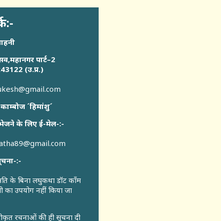
्क:-
साहनी
सव,महानगर पार्ट–2
43122 (उ.प्र.)
sukesh@gmail.com
 काम्बोज ´हिमांशु´
भेजने के लिए ई-मेल-:-
katha89@gmail.com
ूचना-:-
ुमति के बिना लघुकथा डॉट कॉंम
री का उपयोग नहीं किया जा
वीकृत रचनाओं की ही सूचना दी