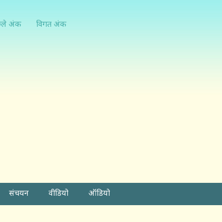
्ले अंक
विगत अंक
संचयन
वीडियो
ऑडियो