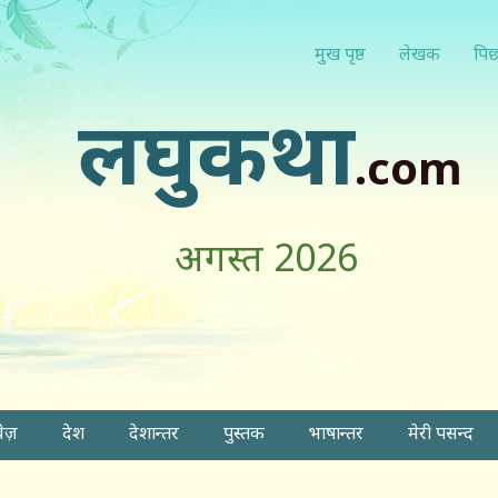
मुख पृष्ठ
लेखक
पिछ
लघुकथा
.com
अगस्त 2026
वेज़
देश
देशान्तर
पुस्तक
भाषान्तर
मेरी पसन्द