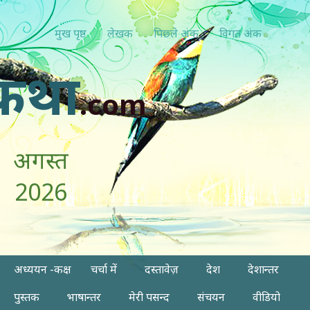
मुख पृष्ठ
लेखक
पिछ्ले अंक
विगत अंक
कथा
.com
अगस्त
2026
अध्ययन -कक्ष
चर्चा में
दस्तावेज़
देश
देशान्तर
पुस्तक
भाषान्तर
मेरी पसन्द
संचयन
वीडियो