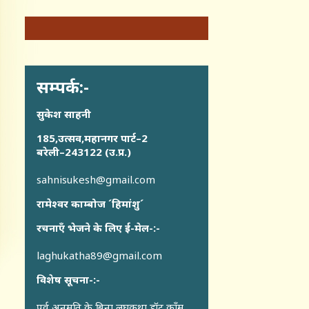
सम्पर्क:-
सुकेश साहनी
185,उत्सव,महानगर पार्ट–2
बरेली–243122 (उ.प्र.)
sahnisukesh@gmail.com
रामेश्वर काम्बोज ´हिमांशु´
रचनाएँ भेजने के लिए ई-मेल-:-
laghukatha89@gmail.com
विशेष सूचना-:-
पूर्व अनुमति के बिना लघुकथा डॉट कॉंम