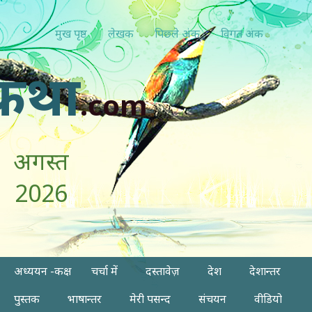
मुख पृष्ठ
लेखक
पिछ्ले अंक
विगत अंक
कथा
.com
अगस्त
2026
अध्ययन -कक्ष
चर्चा में
दस्तावेज़
देश
देशान्तर
पुस्तक
भाषान्तर
मेरी पसन्द
संचयन
वीडियो