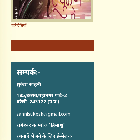
गतिविधियाँ
सम्पर्क:-
सुकेश साहनी
185,उत्सव,महानगर पार्ट–2
बरेली–243122 (उ.प्र.)
sahnisukesh@gmail.com
रामेश्वर काम्बोज ´हिमांशु´
रचनाएँ भेजने के लिए ई-मेल-:-