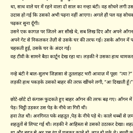
था, साथ वाले घर में रहने वाला दो साल का नन्हा बंटी। वह सोचने लगी 
उदास हो गई कि उसको अभी पढ़ना नहीं आएगा। अगले ही पल यह सोचकर मुस
पढ़कर सुना दूँगी।
उसने एक कागज़ पर जितने अक्षर सीखे थे, सब लिख दिए और अपने आँगन 
अपने गेट से निकलकर तेज़ी से उसके घर की तरफ गई। उसके आँगन में पड़
चहकती हुई, उसके घर के अंदर गई।
वह टीवी के सामने बैठा कार्टून देख रहा था। लड़की ने उसका हाथ थामकर
नन्हे बंटी ने बाल-सुलभ जिज्ञासा से तुतलाहट भरी आवाज़ में पूछा “त्या ?”
लड़की हाथ पकड़के उसको बाहर की तरफ़ खींचने लगी, “आ दिखाती हूँ।”
छोटे-छोटे दो कंगारू फुदकते हुए बाहर आँगन की तरफ बढ़ गए। आँगन में
पेड़। चिट्ठी उड़कर उस पेड़ के नीचे जा गिरी थी।
हवा तेज़ थी। अनगिनत पके शहतूत ,पेड़ के नीचे पड़े थे। काले धब्बों से ज
शहतूतों से लिपट गई थी। लड़की ने आहिस्ता से उसको उठाकर देखा। शहतूत
था और बहुत से अक्षर उस रंग में घुलकर काले हो ,लुप्त हो चुके थे। बच्च