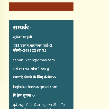
सम्पर्क:-
सुकेश साहनी
185,उत्सव,महानगर पार्ट–2
बरेली–243122 (उ.प्र.)
sahnisukesh@gmail.com
रामेश्वर काम्बोज ´हिमांशु´
रचनाएँ भेजने के लिए ई-मेल-:-
laghukatha89@gmail.com
विशेष सूचना-:-
पूर्व अनुमति के बिना लघुकथा डॉट कॉंम