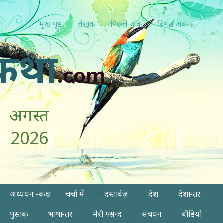
मुख पृष्ठ
लेखक
पिछ्ले अंक
विगत अंक
कथा
.com
अगस्त
2026
अध्ययन -कक्ष
चर्चा में
दस्तावेज़
देश
देशान्तर
पुस्तक
भाषान्तर
मेरी पसन्द
संचयन
वीडियो