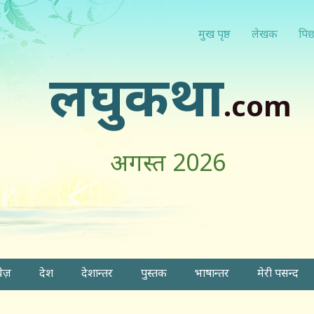
मुख पृष्ठ
लेखक
पिछ
लघुकथा
.com
अगस्त 2026
वेज़
देश
देशान्तर
पुस्तक
भाषान्तर
मेरी पसन्द