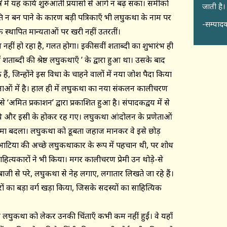
्र में यह कार्य शुरुआती प्रयासों से आगे न बढ़ सका। समीक्षकों
जाती है।
ि न बन पाने के कारण बड़ी पत्रिकाएँ भी लघुकथा के नाम पर
-सम्पादक
 तक स्थापित मान्यताओं पर खरी नहीं उतरतीं।
काम नहीं हो रहा है, गलत होगा। इकीसवीं शताब्दी का शुभारंभ ही
ाब्दी की श्रेष्ठ लघुकथाएँ ’ के द्वारा हुआ था। उसके बाद
, जिन्होंने इस विधा के चाहने वालों में नया जोश पैदा किया
चनाओं में है। हाल ही में लघुकथा का नया संकलन कालीचरण
क से ‘अमित प्रकाशन’ द्वारा प्रकाशित हुआ है। संपादकद्वय में से
े थे और इसी के होकर रह गए। लघुकथा आंदोलन के प्रणेताओं
खेमा बदला। लघुकथा को डूबता जहाज मानकर वे इसे छोड़
टिया की अच्छे लघुकथाकार के रूप में पहचान थी, पर शोध
हित्यकारों ने भी किया। मगर कालीचरण प्रेमी उन थोड़े-से
 बाजी से परे, लघुकथा से नेह लगाए, लगातार लिखते जा रहे हैं।
रों का बड़ा वर्ग खड़ा किया, जिसके सदस्यों का साहित्यिक
 पर लघुकथा को लेकर उनकी चिंताएँ कभी कम नहीं हुईं। वे यहाँ