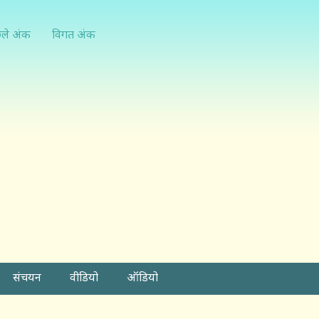
्ले अंक
विगत अंक
संचयन
वीडियो
ऑडियो