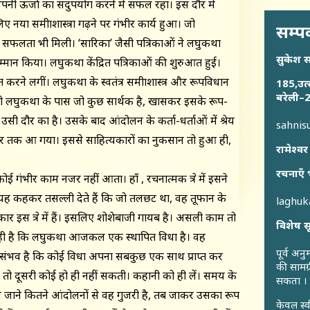
ी ऊर्जा का सदुपयोग करने में सफल रहा। इस दौर में
 नया समीक्षाशास्त्रा गढ़ने पर गंभीर कार्य हुआ। जो
सम्पर
याप्त सफलता भी मिली। ‘सारिका’ जैसी पत्रिकाओं ने लघुकथा
सुकेश 
मान किया। लघुकथा केंद्रित पत्रिकाओं की शुरुआत हुई।
 करने लगीं। लघुकथा के स्वतंत्र समीक्षाशास्त्र और रूपविधान
185,उत्
बरेली–2
भी लघुकथा के पास जो कुछ सार्थक है, खासकर इसके रूप-
सी दौर का है। उसके बाद आंदोलन के कर्ता-धर्ताओं में श्रेय
sahni
के स्तर तक आ गया। इससे साहित्यकारों का नुकसान तो हुआ ही,
रामेश्वर
रचनाएँ 
कोई गंभीर काम नजर नहीं आता। हाँ , रचनात्मक क्षेत्र में इसने
यह कहकर तसल्ली देते हैं कि जो तलछट था, वह तूफान के
laghu
 इस क्षेत्र में हैं। इसलिए शोशेबाजी गायब है। असली काम तो
विशेष स
ीक ही है कि लघुकथा आजकल एक स्थापित विधा है। वह
पूर्व अन
ह असंभव है कि कोई विधा अपना सबकुछ एक साथ प्राप्त कर
की सामग्
ात तो दूसरी कोई हो ही नहीं सकती। कहानी को ही लें। समय के
सकता ।
 न जाने कितने आंदोलनों से वह गुजरी है, तब जाकर उसका रूप
केवल स्