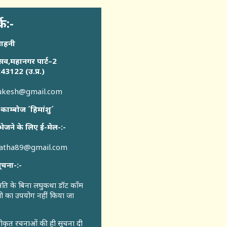
्क:-
साहनी
सव,महानगर पार्ट–2
43122 (उ.प्र.)
sukesh@gmail.com
 काम्बोज ´हिमांशु´
भेजने के लिए ई-मेल-:-
katha89@gmail.com
ूचना-:-
ुमति के बिना लघुकथा डॉट कॉंम
री का उपयोग नहीं किया जा
वीकृत रचनाओं की ही सूचना दी