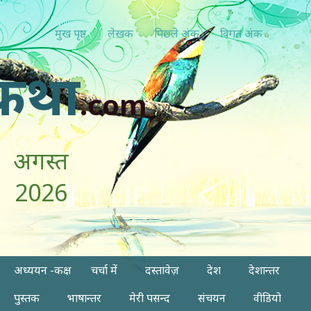
मुख पृष्ठ
लेखक
पिछ्ले अंक
विगत अंक
कथा
.com
अगस्त
2026
अध्ययन -कक्ष
चर्चा में
दस्तावेज़
देश
देशान्तर
पुस्तक
भाषान्तर
मेरी पसन्द
संचयन
वीडियो