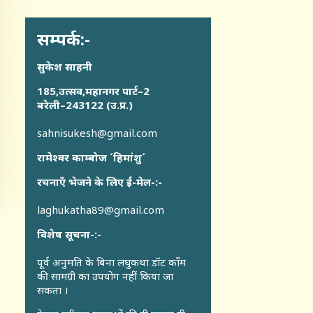
सम्पर्क:-
सुकेश साहनी
185,उत्सव,महानगर पार्ट–2
बरेली–243122 (उ.प्र.)
sahnisukesh@gmail.com
रामेश्वर काम्बोज ´हिमांशु´
रचनाएँ भेजने के लिए ई-मेल-:-
laghukatha89@gmail.com
विशेष सूचना-:-
पूर्व अनुमति के बिना लघुकथा डॉट कॉंम
की सामग्री का उपयोग नहीं किया जा
सकता ।